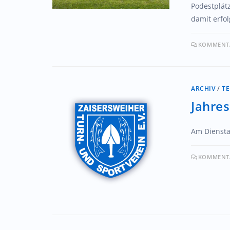
Podestplät
damit erfo
KOMMENTA
ARCHIV
/
T
Jahre
Am Diensta
KOMMENTA