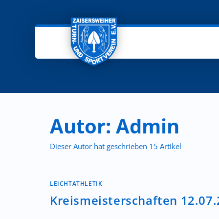
Autor:
Admin
Dieser Autor hat geschrieben 15 Artikel
LEICHTATHLETIK
Kreismeisterschaften 12.07