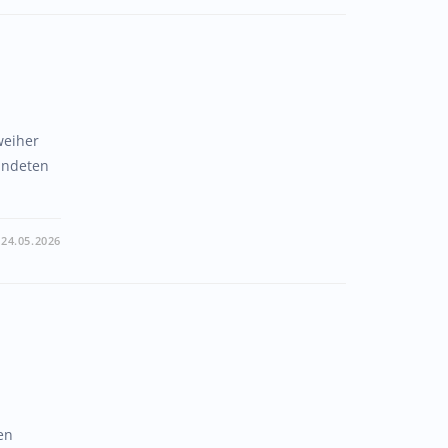
weiher
undeten
24.05.2026
en