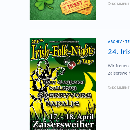
KOMMENTA
ARCHIV
/
T
24. Ir
Wir freuen
Zaisersweih
KOMMENTA