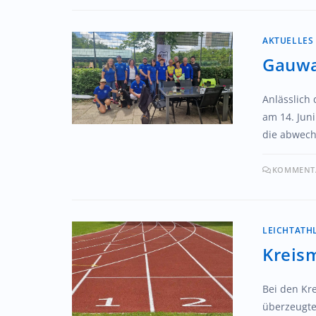
AKTUELLES
Gauwa
Anlässlich
am 14. Jun
die abwech
KOMMENTA
LEICHTATH
Kreis
Bei den Kr
überzeugte