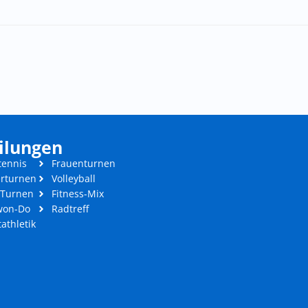
ilungen
tennis
Frauenturnen
rturnen
Volleyball
-Turnen
Fitness-Mix
won-Do
Radtreff
tathletik