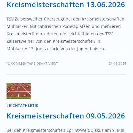
Kreismeisterschaften 13.06.2026
Ticketservice TSV
Der Verein
TSV Zaisersweiher überzeugt bei den Kreismeisterschaften
Mühlacker. Mit zahlreichen Podestplätzen und mehreren
Ticketservice reservix
Kreismeistertiteln kehrten die Leichtathleten des TSV
Abteilungen
Zaisersweiher von den Kreismeisterschaften in
Mühlacker 13. Juni zurück. Von der Jugend bis zu…
Kontakt
KOMMENTARE DEAKTIVIERT
24.06.2026
LEICHTATHLETIK
Kreismeisterschaften 09.05.2026
Bei den Kreismeisterschaften Sprint/Weit/Diskus am 9. Mai